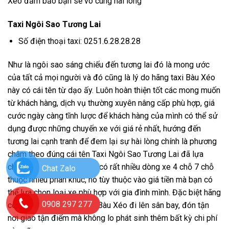
Xéo đảm bảo bạn sẽ vô cùng hài lòng
Taxi Ngôi Sao Tương Lai
Số điện thoại taxi: 0251.6.28.28.28
Như là ngôi sao sáng chiếu đến tương lai đó là mong ước
của tất cả mọi người và đó cũng là lý do hãng taxi Bàu Xéo
này có cái tên từ dạo ấy. Luôn hoàn thiện tốt các mong muốn
từ khách hàng, dịch vụ thường xuyên nâng cấp phù hợp, giá
cước ngày càng tĩnh lược để khách hàng của mình có thể sử
dụng được những chuyến xe với giá rẻ nhất, hướng đến
tương lai cạnh tranh để đem lại sự hài lòng chính là phương
châm theo đúng cái tên Taxi Ngôi Sao Tương Lai đã lựa
chọn. Hãng taxi giá rẻ này có rất nhiều dòng xe 4 chỗ 7 chỗ
Chat Zalo
thuộc nhiều phân khúc, nó tùy thuộc vào giá tiền mà bạn có
thể lựa chọn loại xe phù hợp với gia đình mình. Đặc biệt hãng
0908 297 277
có dịch vụ xe đưa tiễn từ Bàu Xéo đi lên sân bay, đón tận
nơi giao tận điểm mà không lo phát sinh thêm bất kỳ chi phí