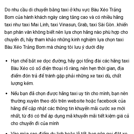
Do nhu cầu di chuyển bằng taxi ở khu vực Bàu Xéo Trảng
Bom của hành khách ngày càng tăng cao và có nhiều hãng
taxi như taxi Mai Linh, taxi Vinasun, Grab, taxi Sài Gòn…khiến
bạn phân vân không biết nên lựa chọn hãng nào phù hợp cho
chuyến đi, hãy tham khảo những kinh nghiệm lựa chọn taxi
Bàu Xéo Trảng Bom mà chúng tôi lưu ý dưới đây
Hạn chế bắt xe dọc đường, hãy gọi tổng đài các hãng taxi
Bàu Xéo có số điện thoại rõ ràng, nên hẹn thời gian, địa
điểm đón trả để tránh gặp phải những xe taxi dù, chất
lượng kém.
Nếu bạn đã chọn được hãng taxi uy tín cho mình, bạn nên
thường xuyên theo dõi trên website hoặc facebook của
hãng để cập nhật các thông tin khuyến mãi cước xe mới
nhất, từ đó có thể áp dụng mã khuyến mãi tiết kiệm giá cả
cho chuyến đi của mình
Vào mùa cao điểm du lịch hoặc lễ tết, bạn nên gọi đặt xe