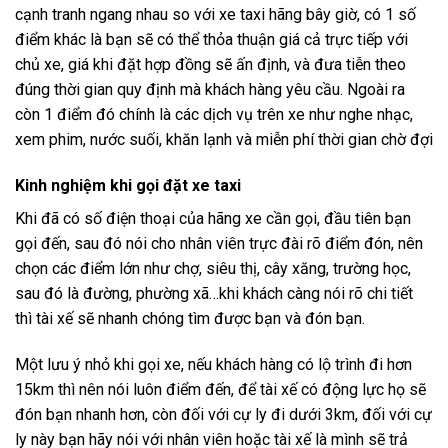
cạnh tranh ngang nhau so với xe taxi hãng bây giờ, có 1 số
điểm khác là bạn sẽ có thể thỏa thuận giá cả trực tiếp với
chủ xe, giá khi đặt hợp đồng sẽ ấn định, và đưa tiễn theo
đúng thời gian quy định mà khách hàng yêu cầu. Ngoài ra
còn 1 điểm đó chính là các dịch vụ trên xe như nghe nhạc,
xem phim, nước suối, khăn lạnh và miễn phí thời gian chờ đợi
Kinh nghiệm khi gọi đặt xe taxi
Khi đã có số điện thoại của hãng xe cần gọi, đầu tiên bạn
gọi đến, sau đó nói cho nhân viên trực đài rõ điểm đón, nên
chọn các điểm lớn như chợ, siêu thị, cây xăng, trường học,
sau đó là đường, phường xã…khi khách càng nói rõ chi tiết
thì tài xế sẽ nhanh chóng tìm được bạn và đón bạn.
Một lưu ý nhỏ khi gọi xe, nếu khách hàng có lộ trình đi hơn
15km thì nên nói luôn điểm đến, để tài xế có động lực họ sẽ
đón bạn nhanh hơn, còn đối với cự ly đi dưới 3km, đối với cự
ly này bạn hãy nói với nhân viên hoặc tài xế là mình sẽ trả