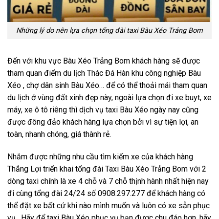
Những lý do nên lựa chọn tổng đài taxi Bàu Xéo Trảng Bom
Đến với khu vực Bàu Xéo Trảng Bom khách hàng sẽ được
tham quan điểm du lịch Thác Đá Hàn khu công nghiệp Bàu
Xéo , chợ dân sinh Bàu Xéo… để có thể thoải mái tham quan
du lịch ở vùng đất xinh đẹp này, ngoài lựa chọn đi xe buyt, xe
máy, xe ô tô riêng thì dịch vụ taxi Bàu Xéo ngày nay cũng
được đông đảo khách hàng lựa chọn bởi vì sự tiện lợi, an
toàn, nhanh chóng, giá thành rẻ.
Nhắm được những nhu cầu tìm kiếm xe của khách hàng
Thắng Lợi triển khai tổng đài Taxi Bàu Xéo Trảng Bom với 2
dòng taxi chính là xe 4 chỗ và 7 chỗ thịnh hành nhất hiện nay
đi cùng tổng đài 24/24 số 0908.297.277 để khách hàng có
thể đặt xe bất cứ khi nào mình muốn và luôn có xe sẵn phục
vụ. Hãy để taxi Bàu Xéo phục vụ bạn được chu đáo hơn, hãy