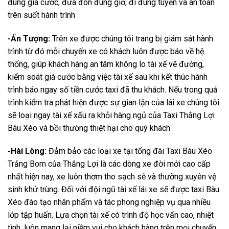
đúng giá cước, đưa đón đúng giờ, đi đúng tuyến và an toàn
trên suốt hành trình
-Ấn Tượng:
Trên xe được chúng tôi trang bị giám sát hành
trình từ đó mỗi chuyến xe có khách luôn được báo về hệ
thống, giúp khách hàng an tâm không lo tài xế vẽ đường,
kiểm soát giá cước bằng việc tài xế sau khi kết thúc hành
trình báo ngay số tiền cước taxi đã thu khách. Nếu trong quá
trình kiểm tra phát hiện được sự gian lận của lái xe chúng tôi
sẽ loại ngay tài xế xấu ra khỏi hàng ngủ của Taxi Thắng Lợi
Bàu Xéo và bồi thường thiệt hại cho quý khách
-Hài Lòng:
Đảm bảo các loại xe tại tổng đài Taxi Bàu Xéo
Trảng Bom của Thắng Lợi là các dòng xe đời mới cao cấp
nhất hiện nay, xe luôn thơm tho sạch sẽ và thường xuyên vệ
sinh khử trùng. Đối với đội ngũ tài xế lái xe sẽ được taxi Bàu
Xéo đào tạo nhân phẩm và tác phong nghiệp vụ qua nhiều
lớp tập huấn. Lựa chọn tài xế có trình độ học vấn cao, nhiệt
tình, luôn mang lại niềm vui cho khách hàng trên mọi chuyến