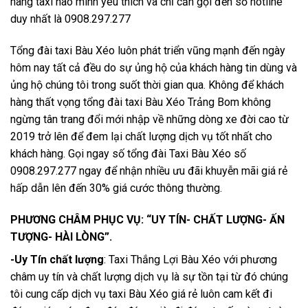
hãng taxi nào mình yêu thích và chỉ cần gọi đến số hotline
duy nhất là 0908.297.277
Tổng đài taxi Bàu Xéo luôn phát triển vũng mạnh đến ngày
hôm nay tất cả đều do sự ủng hộ của khách hàng tin dùng và
ủng hộ chúng tôi trong suốt thời gian qua. Không để khách
hàng thất vọng tổng đài taxi Bàu Xéo Trảng Bom không
ngừng tân trang đổi mới nhập về những dòng xe đời cao từ
2019 trở lên để đem lại chất lượng dịch vụ tốt nhất cho
khách hàng. Gọi ngay số tổng đài Taxi Bàu Xéo số
0908.297.277 ngay để nhận nhiều ưu đãi khuyễn mãi giá rẻ
hấp dẫn lên đến 30% giá cước thông thường.
PHƯƠNG CHÂM PHỤC VỤ: “UY TÍN- CHẤT LƯỢNG- ẤN
TƯỢNG- HÀI LÒNG”.
-Uy Tín chất lượng
: Taxi Thắng Lợi Bàu Xéo với phương
châm uy tín và chất lượng dịch vụ là sự tồn tại từ đó chúng
tôi cung cấp dịch vụ taxi Bàu Xéo giá rẻ luôn cam kết đi