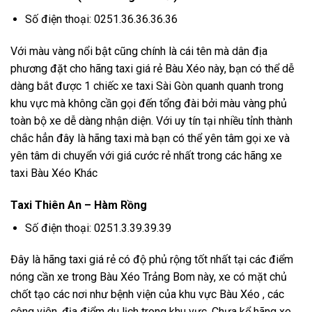
Số điện thoại: 0251.36.36.36.36
Với màu vàng nổi bật cũng chính là cái tên mà dân địa
phương đặt cho hãng taxi giá rẻ Bàu Xéo này, bạn có thể dễ
dàng bắt được 1 chiếc xe taxi Sài Gòn quanh quanh trong
khu vực mà không cần gọi đến tổng đài bởi màu vàng phủ
toàn bộ xe dễ dàng nhận diện. Với uy tín tại nhiều tỉnh thành
chắc hẳn đây là hãng taxi mà bạn có thể yên tâm gọi xe và
yên tâm di chuyển với giá cước rẻ nhất trong các hãng xe
taxi Bàu Xéo Khác
Taxi Thiên An – Hàm Rồng
Số điện thoại: 0251.3.39.39.39
Đây là hãng taxi giá rẻ có độ phủ rộng tốt nhất tại các điểm
nóng cần xe trong Bàu Xéo Trảng Bom này, xe có mặt chủ
chốt tạo các nơi như bệnh viện của khu vực Bàu Xéo , các
công viên, địa điểm du lịch trong khu vực. Chưa kể hãng xe