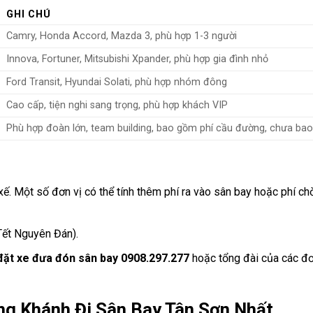
GHI CHÚ
Camry, Honda Accord, Mazda 3, phù hợp 1-3 người
Innova, Fortuner, Mitsubishi Xpander, phù hợp gia đình nhỏ
Ford Transit, Hyundai Solati, phù hợp nhóm đông
Cao cấp, tiện nghi sang trọng, phù hợp khách VIP
Phù hợp đoàn lớn, team building, bao gồm phí cầu đường, chưa b
ế. Một số đơn vị có thể tính thêm phí ra vào sân bay hoặc phí ch
 Tết Nguyên Đán).
 đặt xe đưa đón sân bay 0908.297.277
hoặc tổng đài của các đơ
ng Khánh Đi Sân Bay Tân Sơn Nhất