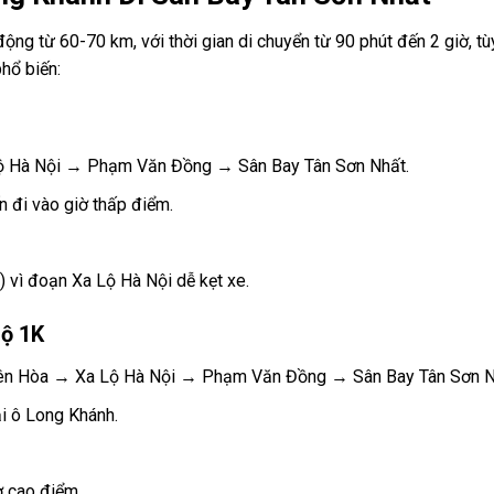
g từ 60-70 km, với thời gian di chuyển từ 90 phút đến 2 giờ, tù
phổ biến:
ộ Hà Nội → Phạm Văn Đồng → Sân Bay Tân Sơn Nhất.
n đi vào giờ thấp điểm.
) vì đoạn Xa Lộ Hà Nội dễ kẹt xe.
Lộ 1K
ên Hòa → Xa Lộ Hà Nội → Phạm Văn Đồng → Sân Bay Tân Sơn N
ại ô Long Khánh.
ờ cao điểm.