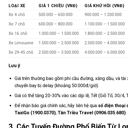
LOẠI XE
GIÁ 1 CHIỀU (VNĐ)
GIÁ KHỨ HỒI (VNĐ)
Xe 4 chỗ
500.000 – 650.000
900.000 – 1.200.000
Xe 7 chỗ
600.000 – 800.000
1.100.000 – 1.500.000
Xe 16 chỗ
1.000.000 – 1.500.000
1.800.000 – 2.500.000
Xe Limousine
1.500.000 – 2.500.000
2.500.000 – 4.000.000
Xe 29-45 chỗ
2.500.000 – 3.500.000
4.000.000 – 6.000.000
Lưu ý
:
Giá trên thường bao gồm phí cầu đường, xăng dầu, và tài x
chuyến bay bị delay (khoảng 50.000đ/giờ).
Giá có thể tăng 20-30% vào các dịp lễ, Tết (Giỗ Tổ, 30/4,
Để nhận báo giá chính xác, hãy liên hệ qua
số điện thoại
TaxiGo (1900.0370)
,
Tân Triều Travel (0906.035.680)
.
3. Các Tuyến Đường Phổ Biến Từ Lo