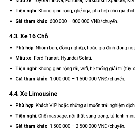
Mẫu xe
: Toyota Innova, Fortuner, Mitsubishi Xpander, Kia 
Tiện nghi
: Không gian rộng, ghế ngã, phù hợp cho gia đình
Giá tham khảo
: 600.000 – 800.000 VNĐ/chuyến.
4.3. Xe 16 Chỗ
Phù hợp
: Nhóm bạn, đồng nghiệp, hoặc gia đình đông ngư
Mẫu xe
: Ford Transit, Hyundai Solati.
Tiện nghi
: Không gian rộng rãi, wifi, hệ thống giải trí (tùy x
Giá tham khảo
: 1.000.000 – 1.500.000 VNĐ/chuyến.
4.4. Xe Limousine
Phù hợp
: Khách VIP hoặc những ai muốn trải nghiệm dịch
Tiện nghi
: Ghế massage, nội thất sang trọng, tủ lạnh mini, 
Giá tham khảo
: 1.500.000 – 2.500.000 VNĐ/chuyến.