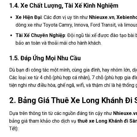
1.4. Xe Chất Lượng, Tài Xế Kinh Nghiệm
Xe Hiện Đại
: Các đơn vị uy tín như
Nhieuxe.vn
,
Xebienh
dòng xe như Toyota Camry, Innova, Ford Transit, và limou
Tài Xế Chuyên Nghiệp
: Đội ngũ tài xế được đào tạo bà
bảo an toàn và thoải mái cho hành khách.
1.5. Đáp Ứng Mọi Nhu Cầu
Dù bạn đi công tác một mình, cùng gia đình, hay nhóm lớn, d
Các loại xe từ 4 chỗ (phù hợp cá nhân), 7 chỗ (phù hợp gia 
tiện nghi như điều hòa, ghế ngã, wifi, và thậm chí là hệ thống gi
2. Bảng Giá Thuê Xe Long Khánh Đi
Dựa trên thông tin từ các nguồn đáng tin cậy như
Nhieuxe.v
bảng giá tham khảo cho dịch vụ
thuê xe Long Khánh đi Sâ
Tết):