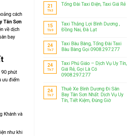
Tổng Đài Taxi Điện, Taxi Giá Rẻ
21
Th3
khoảng cách
y Tân Sơn
Taxi Thắng Lợi Bình Dương ,
15
ện về dịch
Đồng Nai, Đà Lạt
Th9
 sân bay
Taxi Bàu Bàng, Tổng Đài Taxi
24
Bàu Bàng Gọi 0908.297.277
Th7
t
Taxi Phú Giáo – Dịch Vụ Uy Tín,
24
Giá Rẻ, Gọi Là Có
Th7
 90 phút
0908.297.277
u ưu điểm
Thuê Xe Bình Dương Đi Sân
24
Bay Tân Sơn Nhất: Dịch Vụ Uy
Th7
Tín, Tiết Kiệm, Đúng Giờ
ng Khánh và
iện như khi