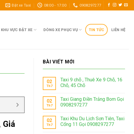
Đặt xe Taxi
08:00 - 17:00
0908297277
KHU VỰC ĐẶT XE
DÒNG XE PHỤC VỤ
TIN TỨC
LIÊN HỆ
BÀI VIẾT MỚI
Taxi 9 chỗ , Thuê Xe 9 Chỗ, 16
02
Chỗ, 45 Chỗ
Th7
Taxi Giang Điền Trảng Bom Gọi
02
0908297277
Th7
Taxi Khu Du Lịch Sơn Tiên, Taxi
02
 Giá
Cổng 11 Gọi 0908297277
Th7