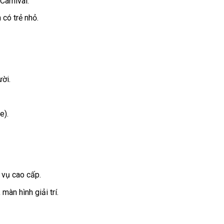
Carnival.
 có trẻ nhỏ.
ời.
e).
 vụ cao cấp.
màn hình giải trí.