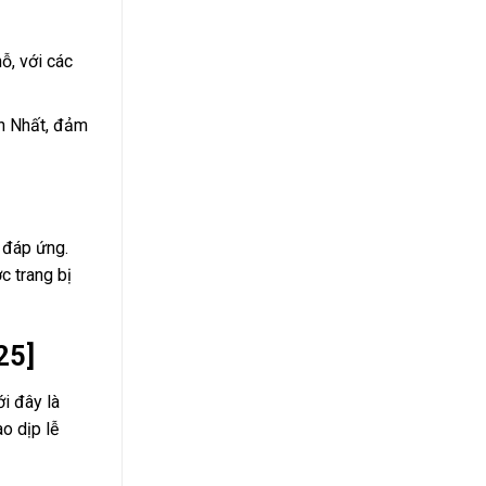
ỗ, với các
ơn Nhất, đảm
 đáp ứng.
c trang bị
25]
ới đây là
ào dịp lễ