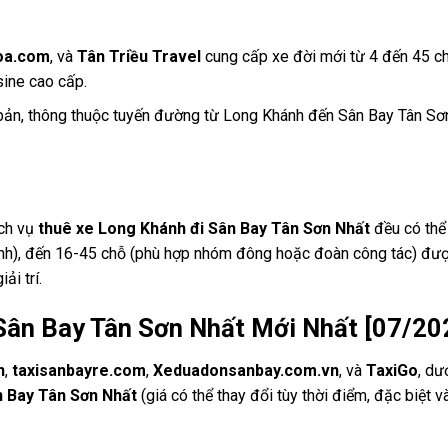
oa.com
, và
Tân Triều Travel
cung cấp xe đời mới từ 4 đến 45 ch
sine cao cấp.
i bản, thông thuộc tuyến đường từ Long Khánh đến Sân Bay Tân S
ịch vụ
thuê xe Long Khánh đi Sân Bay Tân Sơn Nhất
đều có thể
đình), đến 16-45 chỗ (phù hợp nhóm đông hoặc đoàn công tác) đượ
ải trí.
 Sân Bay Tân Sơn Nhất Mới Nhất [07/20
n
,
taxisanbayre.com
,
Xeduadonsanbay.com.vn
, và
TaxiGo
, dư
n Bay Tân Sơn Nhất
(giá có thể thay đổi tùy thời điểm, đặc biệt v