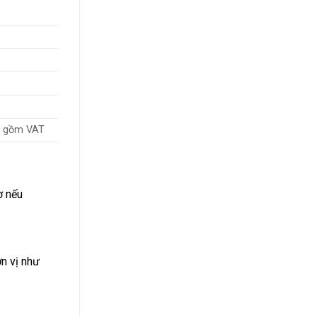
ao gồm VAT
ờ nếu
n vị như