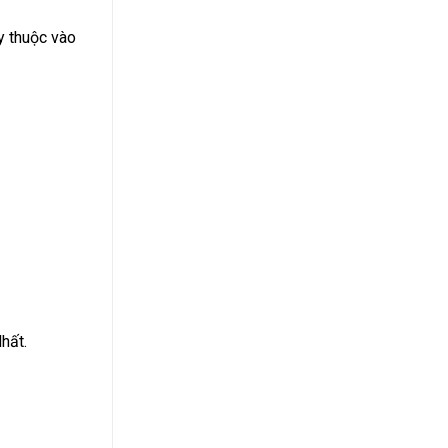
y thuộc vào
hất.