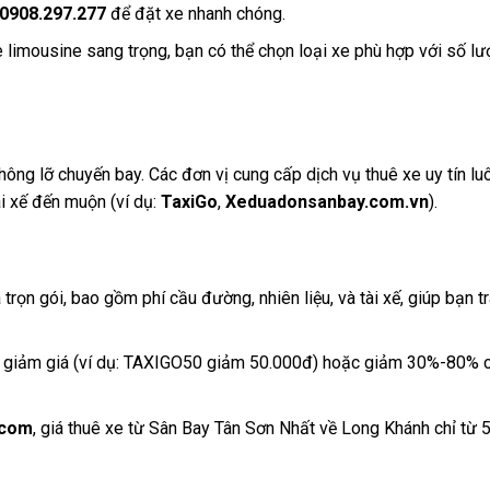
0908.297.277
để đặt xe nhanh chóng.
e limousine sang trọng, bạn có thể chọn loại xe phù hợp với số l
không lỡ chuyến bay. Các đơn vị cung cấp dịch vụ thuê xe uy tín 
ài xế đến muộn (ví dụ:
TaxiGo
,
Xeduadonsanbay.com.vn
).
 trọn gói, bao gồm phí cầu đường, nhiên liệu, và tài xế, giúp bạn t
giảm giá (ví dụ: TAXIGO50 giảm 50.000đ) hoặc giảm 30%-80% c
.com
, giá thuê xe từ Sân Bay Tân Sơn Nhất về Long Khánh chỉ từ 