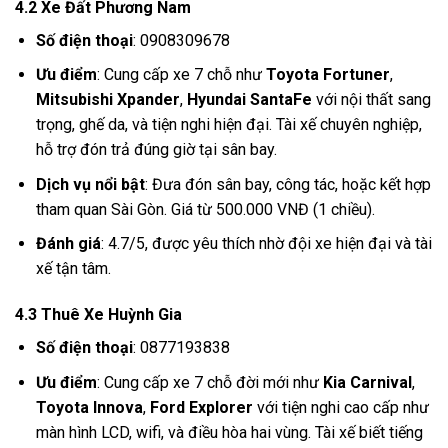
4.2 Xe Đất Phương Nam
Số điện thoại
: 0908309678
Ưu điểm
: Cung cấp xe 7 chỗ như
Toyota Fortuner
,
Mitsubishi Xpander
,
Hyundai SantaFe
với nội thất sang
trọng, ghế da, và tiện nghi hiện đại. Tài xế chuyên nghiệp,
hỗ trợ đón trả đúng giờ tại sân bay.
Dịch vụ nổi bật
: Đưa đón sân bay, công tác, hoặc kết hợp
tham quan Sài Gòn. Giá từ 500.000 VNĐ (1 chiều).
Đánh giá
: 4.7/5, được yêu thích nhờ đội xe hiện đại và tài
xế tận tâm.
4.3 Thuê Xe Huỳnh Gia
Số điện thoại
: 0877193838
Ưu điểm
: Cung cấp xe 7 chỗ đời mới như
Kia Carnival
,
Toyota Innova
,
Ford Explorer
với tiện nghi cao cấp như
màn hình LCD, wifi, và điều hòa hai vùng. Tài xế biết tiếng