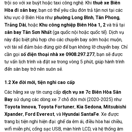
trội so với xe buýt hoặc taxi công nghệ. Khi
thuê xe Biên
Hòa đi sân bay
, bạn có thể yêu cầu đón trả tận nơi tại các
khu vực ở Biên Hòa như
phường Long Bình
,
Tân Phong
,
Trảng Dài
, hoặc
Khu công nghiệp Biên Hòa 1, 2
và trả tại
sân bay Tân Sơn Nhất
(ga quốc nội hoặc quốc tế). Dịch vụ
này đặc biệt phù hợp cho các chuyến bay sớm hoặc muộn,
với tài xế đảm bảo đúng giờ để bạn không lỡ chuyến bay. Chỉ
cần gọi
số điện thoại nhà xe 0908.297.277
, bạn sẽ được
tư vấn lịch trình và đặt xe trong vòng 5 phút, giúp hành trình
đến sân bay trở nên suôn sẻ.
1.2 Xe đời mới, tiện nghi cao cấp
Các hãng xe uy tín cung cấp
dịch vụ xe 7c Biên Hòa Sân
Bay
sử dụng các dòng xe 7 chỗ đời mới (2020-2025) như
Toyota Innova
,
Toyota Fortuner
,
Kia Sedona
,
Mitsubishi
Xpander
,
Ford Everest
, và
Hyundai SantaFe
. Xe được
trang bị tiện nghi hiện đại: ghế da êm ái, điều hòa hai chiều,
wifi miễn phí, cổng sạc USB, màn hình LCD, và hệ thống âm