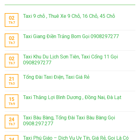
Taxi 9 chỗ , Thuê Xe 9 Chỗ, 16 Chỗ, 45 Chỗ
02
Th7
Taxi Giang Điền Trảng Bom Gọi 0908297277
02
Th7
Taxi Khu Du Lịch Sơn Tiên, Taxi Cổng 11 Gọi
02
0908297277
Th7
Tổng Đài Taxi Điện, Taxi Giá Rẻ
21
Th3
Taxi Thắng Lợi Bình Dương , Đồng Nai, Đà Lạt
15
Th9
Taxi Bàu Bàng, Tổng Đài Taxi Bàu Bàng Gọi
24
0908.297.277
Th7
Taxi Phú Giáo – Dịch Vụ Uy Tín, Giá Rẻ, Gọi Là Có
24