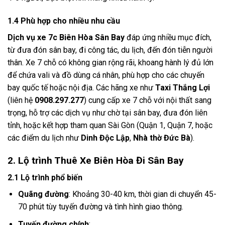
1.4 Phù hợp cho nhiều nhu cầu
Dịch vụ xe 7c Biên Hòa Sân Bay
đáp ứng nhiều mục đích,
từ đưa đón sân bay, đi công tác, du lịch, đến đón tiễn người
thân. Xe 7 chỗ có không gian rộng rãi, khoang hành lý đủ lớn
để chứa vali và đồ dùng cá nhân, phù hợp cho các chuyến
bay quốc tế hoặc nội địa. Các hãng xe như
Taxi Thắng Lợi
(liên hệ
0908.297.277
) cung cấp xe 7 chỗ với nội thất sang
trọng, hỗ trợ các dịch vụ như chờ tại sân bay, đưa đón liên
tỉnh, hoặc kết hợp tham quan Sài Gòn (Quận 1, Quận 7, hoặc
các điểm du lịch như
Dinh Độc Lập
,
Nhà thờ Đức Bà
).
2. Lộ trình Thuê Xe Biên Hòa Đi Sân Bay
2.1 Lộ trình phổ biến
Quãng đường
: Khoảng 30-40 km, thời gian di chuyển 45-
70 phút tùy tuyến đường và tình hình giao thông.
Tuyến đường chính
: