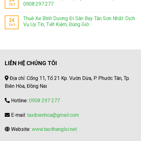
0908.297.277
Th7
Thuê Xe Bình Dương Đi Sân Bay Tân Sơn Nhất: Dịch
24
Vụ Uy Tín, Tiết Kiệm, Đúng Giờ
Th7
LIÊN HỆ CHÚNG TÔI
Địa chỉ: Cổng 11, Tổ 21 Kp. Vườn Dừa, P. Phước Tân, Tp.
Biên Hòa, Đồng Nai
Hotline:
0908 297 277
E-mail:
taxibienhoa@gmail.com
Website:
www.taxithangloi.net