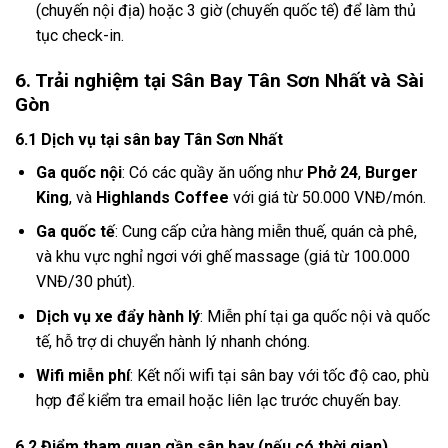
(chuyến nội địa) hoặc 3 giờ (chuyến quốc tế) để làm thủ
tục check-in.
6. Trải nghiệm tại Sân Bay Tân Sơn Nhất và Sài
Gòn
6.1 Dịch vụ tại sân bay Tân Sơn Nhất
Ga quốc nội
: Có các quầy ăn uống như
Phở 24
,
Burger
King
, và
Highlands Coffee
với giá từ 50.000 VNĐ/món.
Ga quốc tế
: Cung cấp cửa hàng miễn thuế, quán cà phê,
và khu vực nghỉ ngơi với ghế massage (giá từ 100.000
VNĐ/30 phút).
Dịch vụ xe đẩy hành lý
: Miễn phí tại ga quốc nội và quốc
tế, hỗ trợ di chuyển hành lý nhanh chóng.
Wifi miễn phí
: Kết nối wifi tại sân bay với tốc độ cao, phù
hợp để kiểm tra email hoặc liên lạc trước chuyến bay.
6.2 Điểm tham quan gần sân bay (nếu có thời gian)