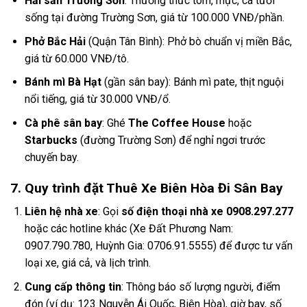
Hải sản Trường Sơn
: Thưởng thức tôm, mực, cá tươi
sống tại đường Trường Sơn, giá từ 100.000 VNĐ/phần.
Phở Bắc Hải
(Quận Tân Bình): Phở bò chuẩn vị miền Bắc,
giá từ 60.000 VNĐ/tô.
Bánh mì Bà Hạt
(gần sân bay): Bánh mì pate, thịt nguội
nổi tiếng, giá từ 30.000 VNĐ/ổ.
Cà phê sân bay
: Ghé
The Coffee House
hoặc
Starbucks
(đường Trường Sơn) để nghỉ ngơi trước
chuyến bay.
7. Quy trình đặt Thuê Xe Biên Hòa Đi Sân Bay
Liên hệ nhà xe
: Gọi
số điện thoại nhà xe 0908.297.277
hoặc các hotline khác (Xe Đất Phương Nam:
0907.790.780, Huỳnh Gia: 0706.91.5555) để được tư vấn
loại xe, giá cả, và lịch trình.
Cung cấp thông tin
: Thông báo số lượng người, điểm
đón (ví dụ: 123 Nguyễn Ái Quốc, Biên Hòa), giờ bay, số