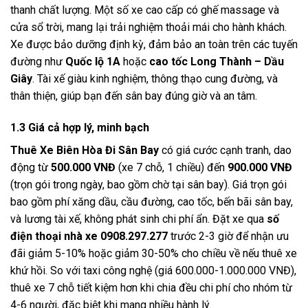
thanh chất lượng. Một số xe cao cấp có ghế massage và
cửa sổ trời, mang lại trải nghiệm thoải mái cho hành khách.
Xe được bảo dưỡng định kỳ, đảm bảo an toàn trên các tuyến
đường như
Quốc lộ 1A
hoặc
cao tốc Long Thành – Dầu
Giây
. Tài xế giàu kinh nghiệm, thông thạo cung đường, và
thân thiện, giúp bạn đến sân bay đúng giờ và an tâm.
1.3 Giá cả hợp lý, minh bạch
Thuê Xe Biên Hòa Đi Sân Bay
có giá cước cạnh tranh, dao
động từ
500.000 VNĐ
(xe 7 chỗ, 1 chiều) đến
900.000 VNĐ
(trọn gói trong ngày, bao gồm chờ tại sân bay). Giá trọn gói
bao gồm phí xăng dầu, cầu đường, cao tốc, bến bãi sân bay,
và lương tài xế, không phát sinh chi phí ẩn. Đặt xe qua
số
điện thoại nhà xe 0908.297.277
trước 2-3 giờ để nhận ưu
đãi giảm 5-10% hoặc giảm 30-50% cho chiều về nếu thuê xe
khứ hồi. So với taxi công nghệ (giá 600.000-1.000.000 VNĐ),
thuê xe 7 chỗ tiết kiệm hơn khi chia đều chi phí cho nhóm từ
4-6 người, đặc biệt khi mang nhiều hành lý.