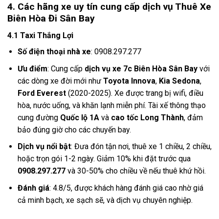
4. Các hãng xe uy tín cung cấp dịch vụ Thuê Xe
Biên Hòa Đi Sân Bay
4.1 Taxi Thắng Lợi
Số điện thoại nhà xe
: 0908.297.277
Ưu điểm
: Cung cấp
dịch vụ xe 7c Biên Hòa Sân Bay
với
các dòng xe đời mới như
Toyota Innova
,
Kia Sedona
,
Ford Everest
(2020-2025). Xe được trang bị wifi, điều
hòa, nước uống, và khăn lạnh miễn phí. Tài xế thông thạo
cung đường
Quốc lộ 1A
và
cao tốc Long Thành
, đảm
bảo đúng giờ cho các chuyến bay.
Dịch vụ nổi bật
: Đưa đón tận nơi, thuê xe 1 chiều, 2 chiều,
hoặc trọn gói 1-2 ngày. Giảm 10% khi đặt trước qua
0908.297.277
và 30-50% cho chiều về nếu thuê khứ hồi.
Đánh giá
: 4.8/5, được khách hàng đánh giá cao nhờ giá
cả minh bạch, xe sạch sẽ, và dịch vụ chuyên nghiệp.