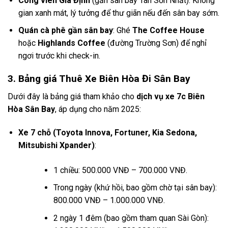
Công viên Gia Định
(gần sân bay Tân Sơn Nhất): Không
gian xanh mát, lý tưởng để thư giãn nếu đến sân bay sớm.
Quán cà phê gần sân bay
: Ghé
The Coffee House
hoặc
Highlands Coffee
(đường Trường Sơn) để nghỉ
ngơi trước khi check-in.
3. Bảng giá Thuê Xe Biên Hòa Đi Sân Bay
Dưới đây là bảng giá tham khảo cho
dịch vụ xe 7c Biên
Hòa Sân Bay
, áp dụng cho năm 2025:
Xe 7 chỗ (Toyota Innova, Fortuner, Kia Sedona,
Mitsubishi Xpander)
:
1 chiều: 500.000 VNĐ – 700.000 VNĐ.
Trong ngày (khứ hồi, bao gồm chờ tại sân bay):
800.000 VNĐ – 1.000.000 VNĐ.
2 ngày 1 đêm (bao gồm tham quan Sài Gòn):