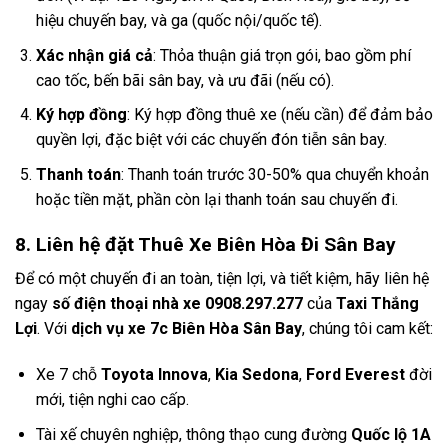
hiệu chuyến bay, và ga (quốc nội/quốc tế).
Xác nhận giá cả
: Thỏa thuận giá trọn gói, bao gồm phí
cao tốc, bến bãi sân bay, và ưu đãi (nếu có).
Ký hợp đồng
: Ký hợp đồng thuê xe (nếu cần) để đảm bảo
quyền lợi, đặc biệt với các chuyến đón tiễn sân bay.
Thanh toán
: Thanh toán trước 30-50% qua chuyển khoản
hoặc tiền mặt, phần còn lại thanh toán sau chuyến đi.
8. Liên hệ đặt Thuê Xe Biên Hòa Đi Sân Bay
Để có một chuyến đi an toàn, tiện lợi, và tiết kiệm, hãy liên hệ
ngay
số điện thoại nhà xe 0908.297.277
của
Taxi Thắng
Lợi
. Với
dịch vụ xe 7c Biên Hòa Sân Bay
, chúng tôi cam kết:
Xe 7 chỗ
Toyota Innova
,
Kia Sedona
,
Ford Everest
đời
mới, tiện nghi cao cấp.
Tài xế chuyên nghiệp, thông thạo cung đường
Quốc lộ 1A