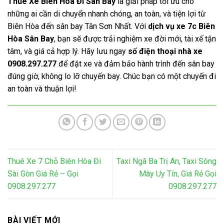
Thuê Xe Biên Hòa Đi Sân Bay
là giải pháp tối ưu cho
những ai cần di chuyển nhanh chóng, an toàn, và tiện lợi từ
Biên Hòa đến sân bay Tân Sơn Nhất. Với
dịch vụ xe 7c Biên
Hòa Sân Bay
, bạn sẽ được trải nghiệm xe đời mới, tài xế tận
tâm, và giá cả hợp lý. Hãy lưu ngay
số điện thoại nhà xe
0908.297.277
để đặt xe và đảm bảo hành trình đến sân bay
đúng giờ, không lo lỡ chuyến bay. Chúc bạn có một chuyến đi
an toàn và thuận lợi!
Thuê Xe 7 Chỗ Biên Hòa Đi
Taxi Ngã Ba Trị An, Taxi Sông
Sài Gòn Giá Rẻ – Gọi
Mây Uy Tín, Giá Rẻ Gọi
0908.297.277
0908.297.277
BÀI VIẾT MỚI