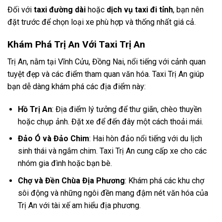
Đối với
taxi đường dài
hoặc
dịch vụ taxi đi tỉnh
, bạn nên
đặt trước để chọn loại xe phù hợp và thống nhất giá cả.
Khám Phá Trị An Với Taxi Trị An
Trị An, nằm tại Vĩnh Cửu, Đồng Nai, nổi tiếng với cảnh quan
tuyệt đẹp và các điểm tham quan văn hóa. Taxi Trị An giúp
bạn dễ dàng khám phá các địa điểm này:
Hồ Trị An
: Địa điểm lý tưởng để thư giãn, chèo thuyền
hoặc chụp ảnh. Đặt xe để đến đây một cách thoải mái.
Đảo Ó và Đảo Chim
: Hai hòn đảo nổi tiếng với du lịch
sinh thái và ngắm chim. Taxi Trị An cung cấp xe cho các
nhóm gia đình hoặc bạn bè.
Chợ và Đền Chùa Địa Phương
: Khám phá các khu chợ
sôi động và những ngôi đền mang đậm nét văn hóa của
Trị An với tài xế am hiểu địa phương.