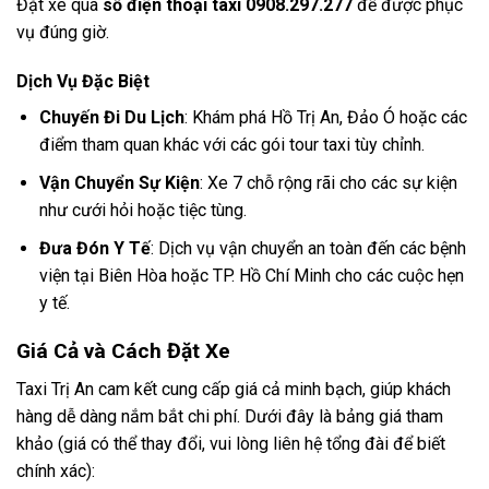
Đặt xe qua
số điện thoại taxi 0908.297.277
để được phục
vụ đúng giờ.
Dịch Vụ Đặc Biệt
Chuyến Đi Du Lịch
: Khám phá Hồ Trị An, Đảo Ó hoặc các
điểm tham quan khác với các gói tour taxi tùy chỉnh.
Vận Chuyển Sự Kiện
: Xe 7 chỗ rộng rãi cho các sự kiện
như cưới hỏi hoặc tiệc tùng.
Đưa Đón Y Tế
: Dịch vụ vận chuyển an toàn đến các bệnh
viện tại Biên Hòa hoặc TP. Hồ Chí Minh cho các cuộc hẹn
y tế.
Giá Cả và Cách Đặt Xe
Taxi Trị An cam kết cung cấp giá cả minh bạch, giúp khách
hàng dễ dàng nắm bắt chi phí. Dưới đây là bảng giá tham
khảo (giá có thể thay đổi, vui lòng liên hệ tổng đài để biết
chính xác):