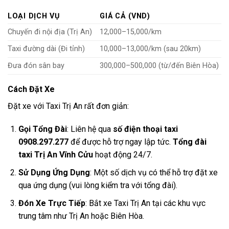
LOẠI DỊCH VỤ
GIÁ CẢ (VND)
Chuyến đi nội địa (Trị An)
12,000–15,000/km
Taxi đường dài (Đi tỉnh)
10,000–13,000/km (sau 20km)
Đưa đón sân bay
300,000–500,000 (từ/đến Biên Hòa)
Cách Đặt Xe
Đặt xe với Taxi Trị An rất đơn giản:
Gọi Tổng Đài
: Liên hệ qua
số điện thoại taxi
0908.297.277
để được hỗ trợ ngay lập tức.
Tổng đài
taxi Trị An Vĩnh Cửu
hoạt động 24/7.
Sử Dụng Ứng Dụng
: Một số dịch vụ có thể hỗ trợ đặt xe
qua ứng dụng (vui lòng kiểm tra với tổng đài).
Đón Xe Trực Tiếp
: Bắt xe Taxi Trị An tại các khu vực
trung tâm như Trị An hoặc Biên Hòa.