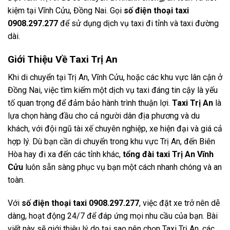
kiệm tại Vĩnh Cửu, Đồng Nai. Gọi
số điện thoại taxi
0908.297.277
để sử dụng dịch vụ taxi đi tỉnh và taxi đường
dài.
Giới Thiệu Về Taxi Trị An
Khi di chuyển tại Trị An, Vĩnh Cửu, hoặc các khu vực lân cận ở
Đồng Nai, việc tìm kiếm một dịch vụ taxi đáng tin cậy là yếu
tố quan trọng để đảm bảo hành trình thuận lợi.
Taxi Trị An
là
lựa chọn hàng đầu cho cả người dân địa phương và du
khách, với đội ngũ tài xế chuyên nghiệp, xe hiện đại và giá cả
hợp lý. Dù bạn cần di chuyển trong khu vực Trị An, đến Biên
Hòa hay đi xa đến các tỉnh khác,
tổng đài taxi Trị An Vĩnh
Cửu
luôn sẵn sàng phục vụ bạn một cách nhanh chóng và an
toàn.
Với
số điện thoại taxi 0908.297.277
, việc đặt xe trở nên dễ
dàng, hoạt động 24/7 để đáp ứng mọi nhu cầu của bạn. Bài
viết này sẽ giới thiệu lý do tại sao nên chọn Taxi Trị An, các