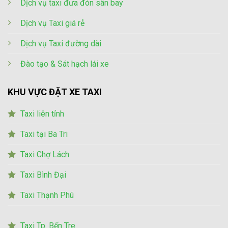
Dịch vụ taxi đưa đón sân bay
Dịch vụ Taxi giá rẻ
Dịch vụ Taxi đường dài
Đào tạo & Sát hạch lái xe
KHU VỰC ĐẶT XE TAXI
Taxi liên tỉnh
Taxi tại Ba Tri
Taxi Chợ Lách
Taxi Bình Đại
Taxi Thạnh Phú
Taxi Tp. Bến Tre