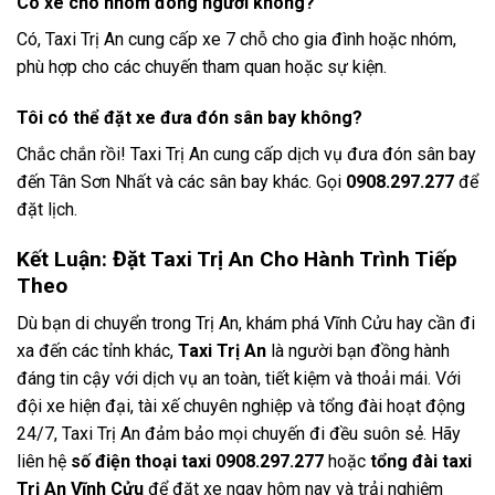
Có xe cho nhóm đông người không?
Có, Taxi Trị An cung cấp xe 7 chỗ cho gia đình hoặc nhóm,
phù hợp cho các chuyến tham quan hoặc sự kiện.
Tôi có thể đặt xe đưa đón sân bay không?
Chắc chắn rồi! Taxi Trị An cung cấp dịch vụ đưa đón sân bay
đến Tân Sơn Nhất và các sân bay khác. Gọi
0908.297.277
để
đặt lịch.
Kết Luận: Đặt Taxi Trị An Cho Hành Trình Tiếp
Theo
Dù bạn di chuyển trong Trị An, khám phá Vĩnh Cửu hay cần đi
xa đến các tỉnh khác,
Taxi Trị An
là người bạn đồng hành
đáng tin cậy với dịch vụ an toàn, tiết kiệm và thoải mái. Với
đội xe hiện đại, tài xế chuyên nghiệp và tổng đài hoạt động
24/7, Taxi Trị An đảm bảo mọi chuyến đi đều suôn sẻ. Hãy
liên hệ
số điện thoại taxi 0908.297.277
hoặc
tổng đài taxi
Trị An Vĩnh Cửu
để đặt xe ngay hôm nay và trải nghiệm