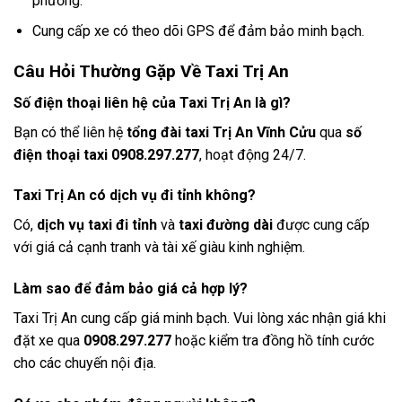
phương.
Cung cấp xe có theo dõi GPS để đảm bảo minh bạch.
Câu Hỏi Thường Gặp Về Taxi Trị An
Số điện thoại liên hệ của Taxi Trị An là gì?
Bạn có thể liên hệ
tổng đài taxi Trị An Vĩnh Cửu
qua
số
điện thoại taxi 0908.297.277
, hoạt động 24/7.
Taxi Trị An có dịch vụ đi tỉnh không?
Có,
dịch vụ taxi đi tỉnh
và
taxi đường dài
được cung cấp
với giá cả cạnh tranh và tài xế giàu kinh nghiệm.
Làm sao để đảm bảo giá cả hợp lý?
Taxi Trị An cung cấp giá minh bạch. Vui lòng xác nhận giá khi
đặt xe qua
0908.297.277
hoặc kiểm tra đồng hồ tính cước
cho các chuyến nội địa.