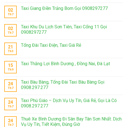
Taxi Giang Điền Trảng Bom Gọi 0908297277
02
Th7
Taxi Khu Du Lịch Sơn Tiên, Taxi Cổng 11 Gọi
02
0908297277
Th7
Tổng Đài Taxi Điện, Taxi Giá Rẻ
21
Th3
Taxi Thắng Lợi Bình Dương , Đồng Nai, Đà Lạt
15
Th9
Taxi Bàu Bàng, Tổng Đài Taxi Bàu Bàng Gọi
24
0908.297.277
Th7
Taxi Phú Giáo – Dịch Vụ Uy Tín, Giá Rẻ, Gọi Là Có
24
0908.297.277
Th7
Thuê Xe Bình Dương Đi Sân Bay Tân Sơn Nhất: Dịch
24
Vụ Uy Tín, Tiết Kiệm, Đúng Giờ
Th7