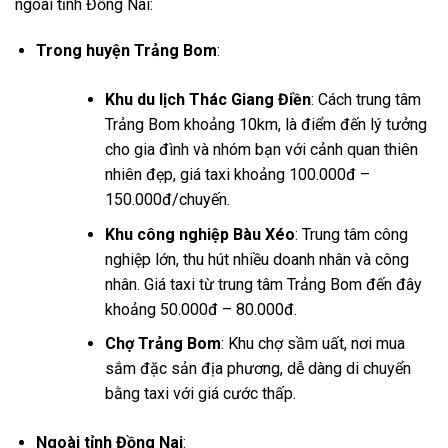
ngoài tỉnh Đồng Nai:
Trong huyện Trảng Bom
:
Khu du lịch Thác Giang Điền
: Cách trung tâm
Trảng Bom khoảng 10km, là điểm đến lý tưởng
cho gia đình và nhóm bạn với cảnh quan thiên
nhiên đẹp, giá taxi khoảng 100.000đ –
150.000đ/chuyến.
Khu công nghiệp Bàu Xéo
: Trung tâm công
nghiệp lớn, thu hút nhiều doanh nhân và công
nhân. Giá taxi từ trung tâm Trảng Bom đến đây
khoảng 50.000đ – 80.000đ.
Chợ Trảng Bom
: Khu chợ sầm uất, nơi mua
sắm đặc sản địa phương, dễ dàng di chuyển
bằng taxi với giá cước thấp.
Ngoài tỉnh Đồng Nai
: