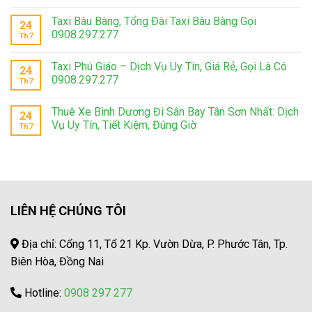
Taxi Bàu Bàng, Tổng Đài Taxi Bàu Bàng Gọi
24
0908.297.277
Th7
Taxi Phú Giáo – Dịch Vụ Uy Tín, Giá Rẻ, Gọi Là Có
24
0908.297.277
Th7
Thuê Xe Bình Dương Đi Sân Bay Tân Sơn Nhất: Dịch
24
Vụ Uy Tín, Tiết Kiệm, Đúng Giờ
Th7
LIÊN HỆ CHÚNG TÔI
Địa chỉ: Cổng 11, Tổ 21 Kp. Vườn Dừa, P. Phước Tân, Tp.
Biên Hòa, Đồng Nai
Hotline:
0908 297 277