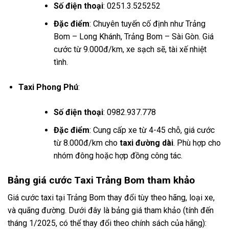
Số điện thoại
: 0251.3.525252
Đặc điểm
: Chuyên tuyến cố định như Trảng
Bom – Long Khánh, Trảng Bom – Sài Gòn. Giá
cước từ 9.000đ/km, xe sạch sẽ, tài xế nhiệt
tình.
Taxi Phong Phú
:
Số điện thoại
: 0982.937.778
Đặc điểm
: Cung cấp xe từ 4-45 chỗ, giá cước
từ 8.000đ/km cho
taxi đường dài
. Phù hợp cho
nhóm đông hoặc hợp đồng công tác.
Bảng giá cước Taxi Trảng Bom tham khảo
Giá cước taxi tại Trảng Bom thay đổi tùy theo hãng, loại xe,
và quãng đường. Dưới đây là bảng giá tham khảo (tính đến
tháng 1/2025, có thể thay đổi theo chính sách của hãng):