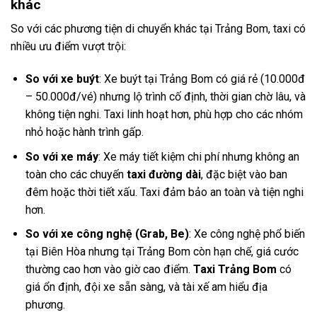
khác
So với các phương tiện di chuyển khác tại Trảng Bom, taxi có
nhiều ưu điểm vượt trội:
So với xe buýt
: Xe buýt tại Trảng Bom có giá rẻ (10.000đ
– 50.000đ/vé) nhưng lộ trình cố định, thời gian chờ lâu, và
không tiện nghi. Taxi linh hoạt hơn, phù hợp cho các nhóm
nhỏ hoặc hành trình gấp.
So với xe máy
: Xe máy tiết kiệm chi phí nhưng không an
toàn cho các chuyến
taxi đường dài
, đặc biệt vào ban
đêm hoặc thời tiết xấu. Taxi đảm bảo an toàn và tiện nghi
hơn.
So với xe công nghệ (Grab, Be)
: Xe công nghệ phổ biến
tại Biên Hòa nhưng tại Trảng Bom còn hạn chế, giá cước
thường cao hơn vào giờ cao điểm.
Taxi Trảng Bom
có
giá ổn định, đội xe sẵn sàng, và tài xế am hiểu địa
phương.