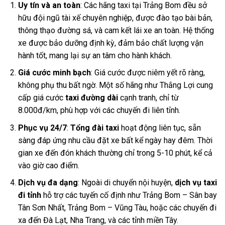
Uy tín và an toàn
: Các hãng taxi tại Trảng Bom đều sở
hữu đội ngũ tài xế chuyên nghiệp, được đào tạo bài bản,
thông thạo đường sá, và cam kết lái xe an toàn. Hệ thống
xe được bảo dưỡng định kỳ, đảm bảo chất lượng vận
hành tốt, mang lại sự an tâm cho hành khách.
Giá cước minh bạch
: Giá cước được niêm yết rõ ràng,
không phụ thu bất ngờ. Một số hãng như Thắng Lợi cung
cấp giá cước
taxi đường dài
cạnh tranh, chỉ từ
8.000đ/km, phù hợp với các chuyến đi liên tỉnh.
Phục vụ 24/7
:
Tổng đài taxi
hoạt động liên tục, sẵn
sàng đáp ứng nhu cầu đặt xe bất kể ngày hay đêm. Thời
gian xe đến đón khách thường chỉ trong 5-10 phút, kể cả
vào giờ cao điểm.
Dịch vụ đa dạng
: Ngoài di chuyển nội huyện,
dịch vụ taxi
đi tỉnh
hỗ trợ các tuyến cố định như Trảng Bom – Sân bay
Tân Sơn Nhất, Trảng Bom – Vũng Tàu, hoặc các chuyến đi
xa đến Đà Lạt, Nha Trang, và các tỉnh miền Tây.