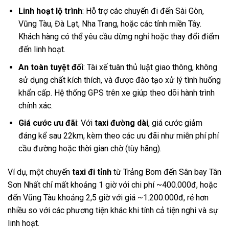
Linh hoạt lộ trình
: Hỗ trợ các chuyến đi đến Sài Gòn,
Vũng Tàu, Đà Lạt, Nha Trang, hoặc các tỉnh miền Tây.
Khách hàng có thể yêu cầu dừng nghỉ hoặc thay đổi điểm
đến linh hoạt.
An toàn tuyệt đối
: Tài xế tuân thủ luật giao thông, không
sử dụng chất kích thích, và được đào tạo xử lý tình huống
khẩn cấp. Hệ thống GPS trên xe giúp theo dõi hành trình
chính xác.
Giá cước ưu đãi
: Với
taxi đường dài
, giá cước giảm
đáng kể sau 22km, kèm theo các ưu đãi như miễn phí phí
cầu đường hoặc thời gian chờ (tùy hãng).
Ví dụ, một chuyến
taxi đi tỉnh
từ Trảng Bom đến Sân bay Tân
Sơn Nhất chỉ mất khoảng 1 giờ với chi phí ~400.000đ, hoặc
đến Vũng Tàu khoảng 2,5 giờ với giá ~1.200.000đ, rẻ hơn
nhiều so với các phương tiện khác khi tính cả tiện nghi và sự
linh hoạt.