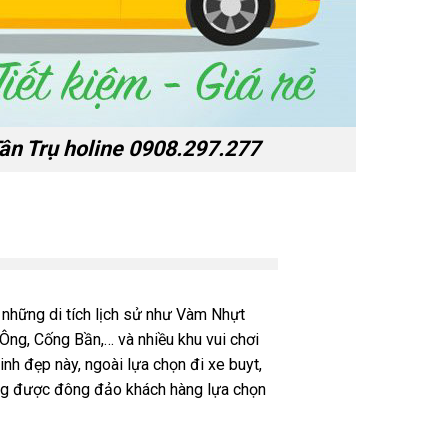
Tân Trụ holine 0908.297.277
những di tích lịch sử như Vàm Nhựt
Ông, Cống Bần,… và nhiều khu vui chơi
xinh đẹp này, ngoài lựa chọn đi xe buyt,
cũng được đông đảo khách hàng lựa chọn