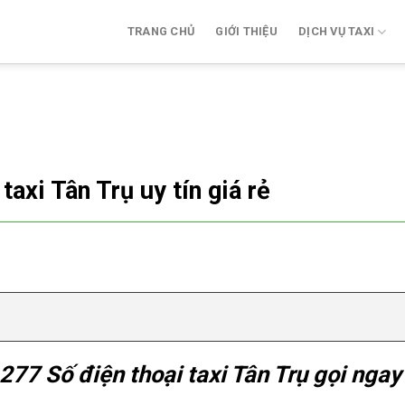
TRANG CHỦ
GIỚI THIỆU
DỊCH VỤ TAXI
taxi Tân Trụ uy tín giá rẻ
277 Số điện thoại taxi Tân Trụ gọi ngay