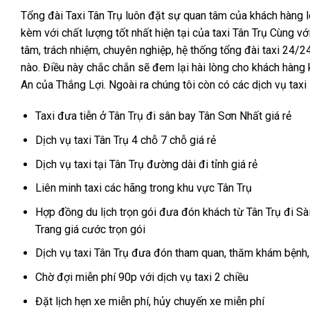
Tổng đài Taxi Tân Trụ luôn đặt sự quan tâm của khách hàng lê
kèm với chất lượng tốt nhất hiện tại của taxi Tân Trụ Cùng với
tâm, trách nhiệm, chuyên nghiệp, hệ thống tổng đài taxi 24/24
nào. Điều này chắc chắn sẽ đem lại hài lòng cho khách hàng k
An của Thắng Lợi. Ngoài ra chúng tôi còn có các dịch vụ taxi
Taxi đưa tiễn ở Tân Trụ đi sân bay Tân Sơn Nhất giá rẻ
Dịch vụ taxi Tân Trụ 4 chỗ 7 chỗ giá rẻ
Dịch vụ taxi tại Tân Trụ đường dài đi tỉnh giá rẻ
Liên minh taxi các hãng trong khu vực Tân Trụ
Hợp đồng du lịch trọn gói đưa đón khách từ Tân Trụ đi Sài
Trang giá cước trọn gói
Dịch vụ taxi Tân Trụ đưa đón tham quan, thăm khám bệnh
Chờ đợi miễn phí 90p với dịch vụ taxi 2 chiều
Đặt lịch hẹn xe miễn phí, hủy chuyến xe miễn phí