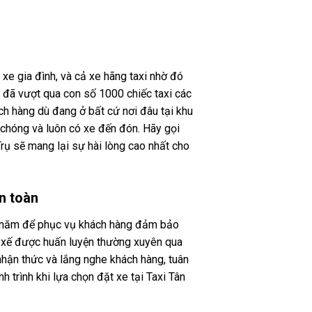
, xe gia đình, và cả xe hãng taxi nhờ đó
 đã vượt qua con số 1000 chiếc taxi các
ách hàng dù đang ở bất cứ nơi đâu tại khu
 chóng và luôn có xe đến đón. Hãy gọi
ụ sẽ mang lại sự hài lòng cao nhất cho
an toàn
âu năm để phục vụ khách hàng đảm bảo
 xế được huấn luyện thường xuyên qua
nhận thức và lắng nghe khách hàng, tuân
 trình khi lựa chọn đặt xe tại Taxi Tân