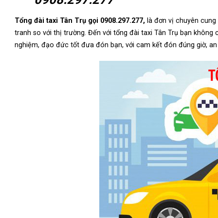
Tổng đài taxi Tân Trụ gọi 0908.297.277,
là đơn vị chuyên cung 
tranh so với thị trường. Đến với tổng đài taxi Tân Trụ bạn không 
nghiệm, đạo đức tốt đưa đón bạn, với cam kết đón đúng giờ, an 