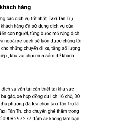
 khách hàng
 các dịch vụ tốt nhất, Taxi Tân Trụ
i khách hàng đã sử dụng dịch vụ của
 đến con người, từng bước mở rộng dịch
 và ngoài xe sạch sẽ luôn được chúng tôi
 cho những chuyến đi xa, tăng số lượng
iệp , khu vui chơi mua sắm để khách
dịch vụ vận tải cần thiết tại khu vực
e ba gác, xe hợp đồng du lịch 16 chỗ, 30
 địa phương đã lựa chọn taxi Tân Trụ là
Taxi Tân Trụ cho chuyến ghé thăm trong
a số 0908.297.277 đảm sẽ không làm bạn