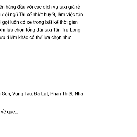
n hàng đầu với các dịch vụ taxi giá rẻ
 đội ngũ Tài xế nhiệt huyết, làm việc tận
 gọi luôn có xe trong bất kể thời gian
hi lựa chọn tổng đài taxi Tân Trụ Long
 ưu điểm khác có thể lựa chọn như:
 Gòn, Vũng Tàu, Đà Lạt, Phan Thiết, Nha
, về quê…