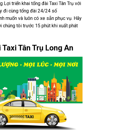
ợi triển khai tổng đài Taxi Tân Trụ với
nay đi cùng tổng đài 24/24 số
ình muốn và luôn có xe sẵn phục vụ. Hãy
i chúng tôi trước 15 phút khi xuất phát
 Taxi Tân Trụ Long An