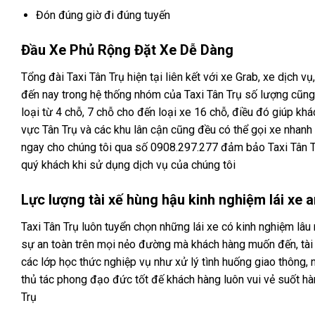
Đón đúng giờ đi đúng tuyến
Đầu Xe Phủ Rộng Đặt Xe Dễ Dàng
Tổng đài Taxi Tân Trụ hiện tại liên kết với xe Grab, xe dịch vụ
đến nay trong hệ thống nhóm của Taxi Tân Trụ số lượng cũng
loại từ 4 chỗ, 7 chỗ cho đến loại xe 16 chỗ, điều đó giúp kh
vực Tân Trụ và các khu lân cận cũng đều có thể gọi xe nhanh
ngay cho chúng tôi qua số 0908.297.277 đảm bảo Taxi Tân Tr
quý khách khi sử dụng dịch vụ của chúng tôi
Lực lượng tài xế hùng hậu kinh nghiệm lái xe 
Taxi Tân Trụ luôn tuyển chọn những lái xe có kinh nghiệm l
sự an toàn trên mọi nẻo đường mà khách hàng muốn đến, tài
các lớp học thức nghiệp vụ như xử lý tình huống giao thông, 
thủ tác phong đạo đức tốt đế khách hàng luôn vui vẻ suốt hành
Trụ