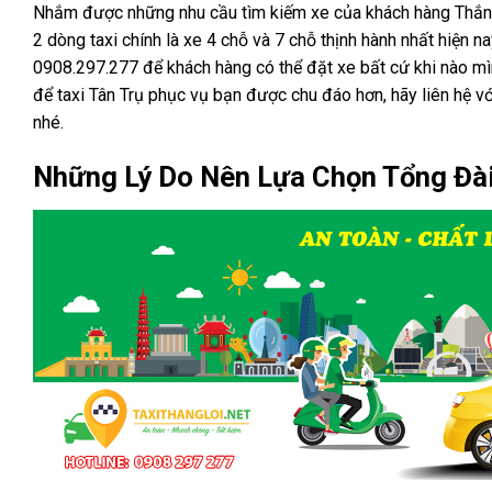
Nhắm được những nhu cầu tìm kiếm xe của khách hàng Thắng L
2 dòng taxi chính là xe 4 chỗ và 7 chỗ thịnh hành nhất hiện 
0908.297.277 để khách hàng có thể đặt xe bất cứ khi nào m
để taxi Tân Trụ phục vụ bạn được chu đáo hơn, hãy liên hệ vớ
nhé.
Những Lý Do Nên Lựa Chọn Tổng Đài