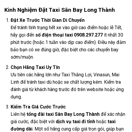
Kinh Nghiệm Đặt Taxi Sân Bay Long Thành
Đặt Xe Trước Thời Gian Di Chuyển
Để tránh tình trạng hết xe vào giờ cao điểm hoặc lễ Tết,
hãy gọi đến
số điện thoại taxi 0908.297.277
ít nhất 30
phút trước (hoặc 1 tuần vào dịp cao điểm). Điều này đảm
bảo bạn có xe đúng giờ, đặc biệt cho các chuyến bay
sớm/muộn.
Chọn Hãng Taxi Uy Tín
Ưu tiên các hãng lớn như Taxi Thắng Lợi, Vinasun, Mai
Linh để tránh taxi dù hoặc xe chất lượng kém. Kiểm tra
đánh giá từ khách hàng trước đó trên website hoặc ứng
dụng.
Kiểm Tra Giá Cước Trước
Liên hệ
tổng đài taxi Sân Bay Long Thành
để xác nhận
giá cước, đặc biệt với
dịch vụ taxi đi tỉnh
hoặc
taxi
đường dài
. Một số hãng cung cấp giá trọn gói, giúp bạn