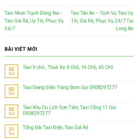
Taxi Nhơn Trạch Đồng Nai -
Taxi Tân An – Dịch Vụ Taxi Uy
Taxi Giá Rẻ, Uy Tín, Phục Vụ
Tín, Giá Rẻ, Phục Vụ 24/7 Tại
24/7
Long An
BÀI VIẾT MỚI
Taxi 9 chỗ , Thuê Xe 9 Chỗ, 16 Chỗ, 45 Chỗ
02
Th7
Taxi Giang Điền Trảng Bom Gọi 0908297277
02
Th7
Taxi Khu Du Lịch Sơn Tiên, Taxi Cổng 11 Gọi
02
0908297277
Th7
Tổng Đài Taxi Điện, Taxi Giá Rẻ
21
Th3