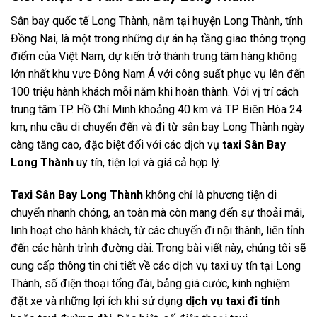
Sân bay quốc tế Long Thành, nằm tại huyện Long Thành, tỉnh
Đồng Nai, là một trong những dự án hạ tầng giao thông trọng
điểm của Việt Nam, dự kiến trở thành trung tâm hàng không
lớn nhất khu vực Đông Nam Á với công suất phục vụ lên đến
100 triệu hành khách mỗi năm khi hoàn thành. Với vị trí cách
trung tâm TP. Hồ Chí Minh khoảng 40 km và TP. Biên Hòa 24
km, nhu cầu di chuyển đến và đi từ sân bay Long Thành ngày
càng tăng cao, đặc biệt đối với các dịch vụ
taxi Sân Bay
Long Thành
uy tín, tiện lợi và giá cả hợp lý.
Taxi Sân Bay Long Thành
không chỉ là phương tiện di
chuyển nhanh chóng, an toàn mà còn mang đến sự thoải mái,
linh hoạt cho hành khách, từ các chuyến đi nội thành, liên tỉnh
đến các hành trình đường dài. Trong bài viết này, chúng tôi sẽ
cung cấp thông tin chi tiết về các dịch vụ taxi uy tín tại Long
Thành, số điện thoại tổng đài, bảng giá cước, kinh nghiệm
đặt xe và những lợi ích khi sử dụng
dịch vụ taxi đi tỉnh