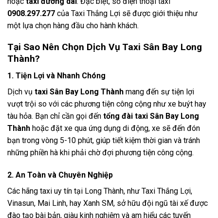
hoặc
taxi đường dài
. Đặc biệt, số điện thoại taxi
0908.297.277
của Taxi Thắng Lợi sẽ được giới thiệu như
một lựa chọn hàng đầu cho hành khách.
Tại Sao Nên Chọn Dịch Vụ Taxi Sân Bay Long
Thành?
1. Tiện Lợi và Nhanh Chóng
Dịch vụ
taxi Sân Bay Long Thành
mang đến sự tiện lợi
vượt trội so với các phương tiện công cộng như xe buýt hay
tàu hỏa. Bạn chỉ cần gọi đến
tổng đài taxi Sân Bay Long
Thành
hoặc đặt xe qua ứng dụng di động, xe sẽ đến đón
bạn trong vòng 5-10 phút, giúp tiết kiệm thời gian và tránh
những phiền hà khi phải chờ đợi phương tiện công cộng.
2. An Toàn và Chuyên Nghiệp
Các hãng taxi uy tín tại Long Thành, như Taxi Thắng Lợi,
Vinasun, Mai Linh, hay Xanh SM, sở hữu đội ngũ tài xế được
đào tạo bài bản, giàu kinh nghiệm và am hiểu các tuyến