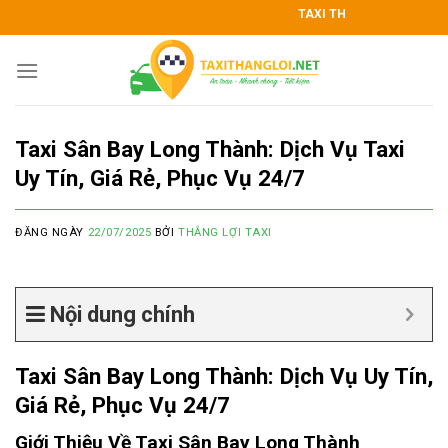
Skip
TAXI THẮNG LỢI KÍNH CHÀO QUÝ
to
content
Taxi Sân Bay Long Thành: Dịch Vụ Taxi
Uy Tín, Giá Rẻ, Phục Vụ 24/7
ĐĂNG NGÀY
22/07/2025
BỞI
THẮNG LỢI TAXI
Nội dung chính
Taxi Sân Bay Long Thành: Dịch Vụ Uy Tín,
Giá Rẻ, Phục Vụ 24/7
Giới Thiệu Về Taxi Sân Bay Long Thành