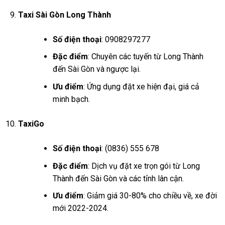
Taxi Sài Gòn Long Thành
Số điện thoại
: 0908297277
Đặc điểm
: Chuyên các tuyến từ Long Thành
đến Sài Gòn và ngược lại.
Ưu điểm
: Ứng dụng đặt xe hiện đại, giá cả
minh bạch.
TaxiGo
Số điện thoại
: (0836) 555 678
Đặc điểm
: Dịch vụ đặt xe trọn gói từ Long
Thành đến Sài Gòn và các tỉnh lân cận.
Ưu điểm
: Giảm giá 30-80% cho chiều về, xe đời
mới 2022-2024.