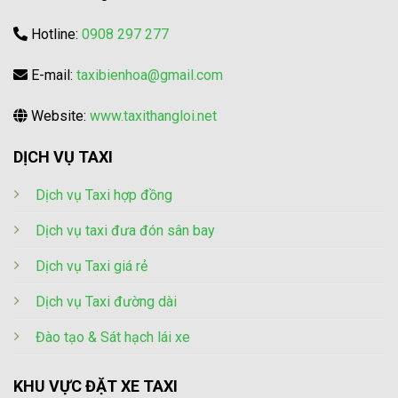
Hotline:
0908 297 277
E-mail:
taxibienhoa@gmail.com
Website:
www.taxithangloi.net
DỊCH VỤ TAXI
Dịch vụ Taxi hợp đồng
Dịch vụ taxi đưa đón sân bay
Dịch vụ Taxi giá rẻ
Dịch vụ Taxi đường dài
Đào tạo & Sát hạch lái xe
KHU VỰC ĐẶT XE TAXI