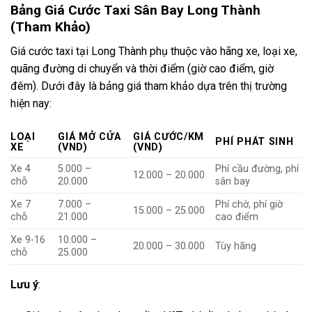
Bảng Giá Cước Taxi Sân Bay Long Thành
(Tham Khảo)
Giá cước taxi tại Long Thành phụ thuộc vào hãng xe, loại xe,
quãng đường di chuyển và thời điểm (giờ cao điểm, giờ
đêm). Dưới đây là bảng giá tham khảo dựa trên thị trường
hiện nay:
LOẠI
GIÁ MỞ CỬA
GIÁ CƯỚC/KM
PHÍ PHÁT SINH
XE
(VND)
(VND)
Xe 4
5.000 –
Phí cầu đường, phí
12.000 – 20.000
chỗ
20.000
sân bay
Xe 7
7.000 –
Phí chờ, phí giờ
15.000 – 25.000
chỗ
21.000
cao điểm
Xe 9-16
10.000 –
20.000 – 30.000
Tùy hãng
chỗ
25.000
Lưu ý
: