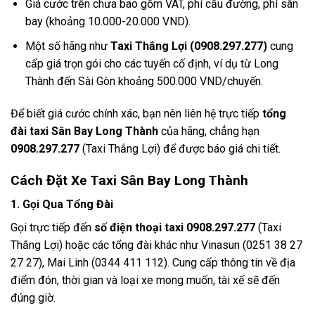
Giá cước trên chưa bao gồm VAT, phí cầu đường, phí sân
bay (khoảng 10.000-20.000 VND).
Một số hãng như
Taxi Thắng Lợi (0908.297.277)
cung
cấp giá trọn gói cho các tuyến cố định, ví dụ từ Long
Thành đến Sài Gòn khoảng 500.000 VND/chuyến.
Để biết giá cước chính xác, bạn nên liên hệ trực tiếp
tổng
đài taxi Sân Bay Long Thành
của hãng, chẳng hạn
0908.297.277
(Taxi Thắng Lợi) để được báo giá chi tiết.
Cách Đặt Xe Taxi Sân Bay Long Thành
1. Gọi Qua Tổng Đài
Gọi trực tiếp đến
số điện thoại taxi 0908.297.277
(Taxi
Thắng Lợi) hoặc các tổng đài khác như Vinasun (0251 38 27
27 27), Mai Linh (0344 411 112). Cung cấp thông tin về địa
điểm đón, thời gian và loại xe mong muốn, tài xế sẽ đến
đúng giờ.