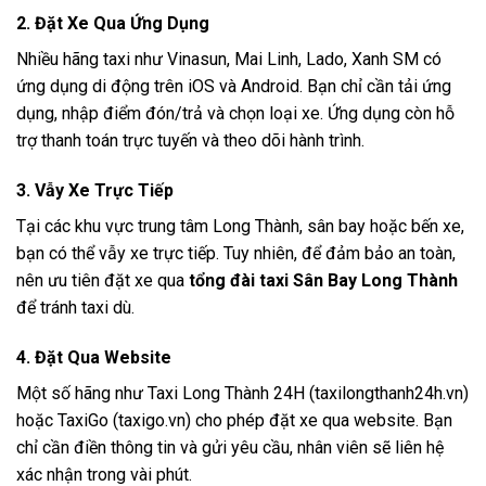
2. Đặt Xe Qua Ứng Dụng
Nhiều hãng taxi như Vinasun, Mai Linh, Lado, Xanh SM có
ứng dụng di động trên iOS và Android. Bạn chỉ cần tải ứng
dụng, nhập điểm đón/trả và chọn loại xe. Ứng dụng còn hỗ
trợ thanh toán trực tuyến và theo dõi hành trình.
3. Vẫy Xe Trực Tiếp
Tại các khu vực trung tâm Long Thành, sân bay hoặc bến xe,
bạn có thể vẫy xe trực tiếp. Tuy nhiên, để đảm bảo an toàn,
nên ưu tiên đặt xe qua
tổng đài taxi Sân Bay Long Thành
để tránh taxi dù.
4. Đặt Qua Website
Một số hãng như Taxi Long Thành 24H (taxilongthanh24h.vn)
hoặc TaxiGo (taxigo.vn) cho phép đặt xe qua website. Bạn
chỉ cần điền thông tin và gửi yêu cầu, nhân viên sẽ liên hệ
xác nhận trong vài phút.