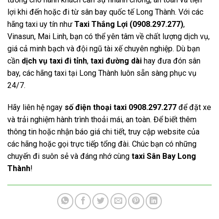
lợi khi đến hoặc đi từ sân bay quốc tế Long Thành. Với các
hãng taxi uy tín như
Taxi Thắng Lợi (0908.297.277)
,
Vinasun, Mai Linh, bạn có thể yên tâm về chất lượng dịch vụ,
giá cả minh bạch và đội ngũ tài xế chuyên nghiệp. Dù bạn
cần
dịch vụ taxi đi tỉnh
,
taxi đường dài
hay đưa đón sân
bay, các hãng taxi tại Long Thành luôn sẵn sàng phục vụ
24/7.
Hãy liên hệ ngay
số điện thoại taxi 0908.297.277
để đặt xe
và trải nghiệm hành trình thoải mái, an toàn. Để biết thêm
thông tin hoặc nhận báo giá chi tiết, truy cập website của
các hãng hoặc gọi trực tiếp tổng đài. Chúc bạn có những
chuyến đi suôn sẻ và đáng nhớ cùng
taxi Sân Bay Long
Thành
!