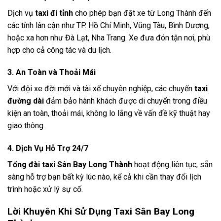
Dịch vụ
taxi đi tỉnh
cho phép bạn đặt xe từ Long Thành đến
các tỉnh lân cận như TP. Hồ Chí Minh, Vũng Tàu, Bình Dương,
hoặc xa hơn như Đà Lạt, Nha Trang. Xe đưa đón tận nơi, phù
hợp cho cả công tác và du lịch.
3. An Toàn và Thoải Mái
Với đội xe đời mới và tài xế chuyên nghiệp, các chuyến
taxi
đường dài
đảm bảo hành khách được di chuyển trong điều
kiện an toàn, thoải mái, không lo lắng về vấn đề kỹ thuật hay
giao thông.
4. Dịch Vụ Hỗ Trợ 24/7
Tổng đài taxi Sân Bay Long Thành
hoạt động liên tục, sẵn
sàng hỗ trợ bạn bất kỳ lúc nào, kể cả khi cần thay đổi lịch
trình hoặc xử lý sự cố.
Lời Khuyên Khi Sử Dụng Taxi Sân Bay Long