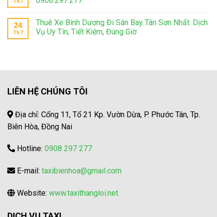
0908.297.277
Th7
Thuê Xe Bình Dương Đi Sân Bay Tân Sơn Nhất: Dịch
24
Vụ Uy Tín, Tiết Kiệm, Đúng Giờ
Th7
LIÊN HỆ CHÚNG TÔI
Địa chỉ: Cổng 11, Tổ 21 Kp. Vườn Dừa, P. Phước Tân, Tp.
Biên Hòa, Đồng Nai
Hotline:
0908 297 277
E-mail:
taxibienhoa@gmail.com
Website:
www.taxithangloi.net
DỊCH VỤ TAXI