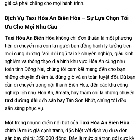
giá cả phải chăng cho mọi hành trình.
Dịch Vụ Taxi Hóa An Biên Hòa – Sự Lựa Chọn Tối
Ưu Cho Mọi Nhu Cầu
Taxi Hóa An Biên Hòa
không chỉ đơn thuần là một phương
tiện di chuyển mà còn là người bạn đồng hành lý tưởng trên
mọi cung đường. Với đội ngũ tài xế chuyên nghiệp, giàu kinh
nghiệm và thông thạo địa hình khu vực Hóa An cũng như
toàn tỉnh Đồng Nai, chúng tôi cam kết mang đến cho bạn
những chuyến đi êm ái, đúng giờ và an toàn tuyệt đối. Dù bạn
cần di chuyển trong nội thành Biên Hòa, đến các khu công
nghiệp lớn như Hóa An, Amata, hay thậm chí là những chuyến
taxi đường dài
đến sân bay Tân Sơn Nhất, chúng tôi đều
sẵn sàng phục vụ.
Một trong những điểm nổi bật của
Taxi Hóa An Biên Hòa
chính là mức giá cạnh tranh, đặc biệt với dịch vụ đưa đón
sân bay chỉ từ 350.000 đồng. Đây là mức giá trọn gói cực kỳ