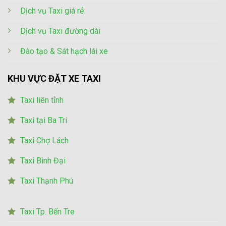
Dịch vụ Taxi giá rẻ
Dịch vụ Taxi đường dài
Đào tạo & Sát hạch lái xe
KHU VỰC ĐẶT XE TAXI
Taxi liên tỉnh
Taxi tại Ba Tri
Taxi Chợ Lách
Taxi Bình Đại
Taxi Thạnh Phú
Taxi Tp. Bến Tre