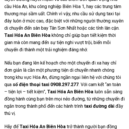
cầu Hóa An, khu công nghiệp Biên Hòa 1, hay các trung tâm
thương mại sầm uất. Chính vì vậy, nhu cầu sử dụng taxi tại
đây luôn ở mức cao, đặc biệt với những người thường xuyên
di chuyển đến sân bay Tân Sơn Nhất hoặc các tỉnh lân cận.
Taxi Hóa An Biên Hòa
không chỉ giúp bạn tiết kiệm thời
gian mà còn mang đến sự tiện nghi vượt trội, biến mỗi
chuyến đi thành một trải nghiệm đáng nhớ.
Nếu bạn đang lên kế hoạch cho một chuyến đi xa hay chỉ
đơn giản là cần một phương tiện di chuyển nhanh chóng
trong khu vực Hóa An, đừng ngần ngại liên hệ với chúng tôi
qua
số điện thoại taxi 0908.297.277
. Với cam kết “an toàn
– tiện lợi – tiết kiệm”,
Taxi Hóa An Biên Hòa
luôn sẵn sàng
đồng hành cùng bạn trên mọi nẻo đường, từ những chuyến đi
ngắn trong thành phố đến các hành trình
taxi đường dài
đầy
thú vị.
Hãy để
Taxi Hóa An Biên Hòa
trở thành người bạn đồng