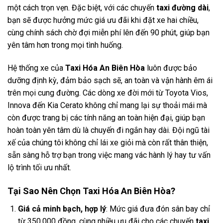
một cách trọn vẹn. Đặc biệt, với các chuyến
taxi đường dài
,
bạn sẽ được hưởng mức giá ưu đãi khi đặt xe hai chiều,
cùng chính sách chờ đợi miễn phí lên đến 90 phút, giúp bạn
yên tâm hơn trong mọi tình huống.
Hệ thống xe của
Taxi Hóa An Biên Hòa
luôn được bảo
dưỡng định kỳ, đảm bảo sạch sẽ, an toàn và vận hành êm ái
trên mọi cung đường. Các dòng xe đời mới từ Toyota Vios,
Innova đến Kia Cerato không chỉ mang lại sự thoải mái mà
còn được trang bị các tính năng an toàn hiện đại, giúp bạn
hoàn toàn yên tâm dù là chuyến đi ngắn hay dài. Đội ngũ tài
xế của chúng tôi không chỉ lái xe giỏi mà còn rất thân thiện,
sẵn sàng hỗ trợ bạn trong việc mang vác hành lý hay tư vấn
lộ trình tối ưu nhất.
Tại Sao Nên Chọn Taxi Hóa An Biên Hòa?
Giá cả minh bạch, hợp lý
: Mức giá đưa đón sân bay chỉ
từ 350.000 đồng, cùng nhiều ưu đãi cho các chuyến
taxi